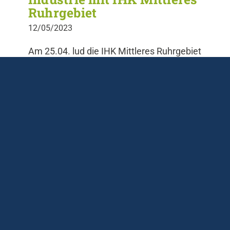
Ruhrgebiet
12/05/2023
Am 25.04. lud die IHK Mittleres Ruhrgebiet
Vertreterinnen und Vertreter der
regionalen Industrie und weitere
Interessierte ein, um Strategien zur
Fachkräftesicherung auszutauschen. Der
Lehrstuhl Arbeit, Personal und Führung
trug in vielerlei Hinsicht zu dieser
gelungenen Veranstaltung bei. Prof Dr.
[...]
Weiterlesen