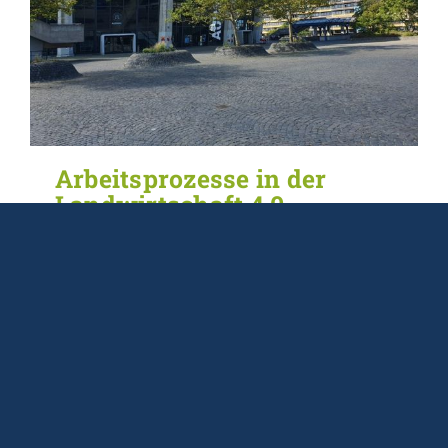
Arbeitsprozesse in der
Landwirtschaft 4.0 –
Projektbewilligung durch
das Bundesministerium für
Ernährung und
Landwirtschaft
18/10/2019
Das IAW ist am Experimentierfeld Agro-
Nordwest beteiligt. Die
Bundeslandwirtschaftsministerin Julia