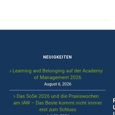
NEUIGKEITEN
Learning and Belonging auf der Academy
of Management 2026
August 6, 2026
Das SoSe 2026 und die Praxiswochen
am IAW – Das Beste kommt nicht immer
erst zum Schluss