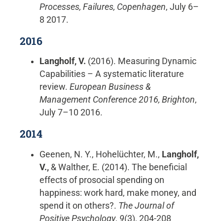
Processes, Failures, Copenhagen
, July 6–
8 2017.
2016
Langholf, V.
(2016). Measuring Dynamic
Capabilities – A systematic literature
review.
European Business &
Management Conference 2016, Brighton
,
July 7–10 2016.
2014
Geenen, N. Y., Hohelüchter, M.,
Langholf,
V.,
& Walther, E. (2014). The beneficial
effects of prosocial spending on
happiness: work hard, make money, and
spend it on others?.
The Journal of
Positive Psychology
,
9
(3), 204-208