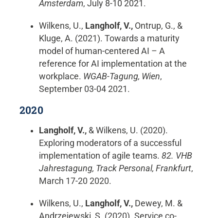
Amsterdam
, July 8-10 2021.
Wilkens, U.,
Langholf, V.,
Ontrup, G., &
Kluge, A. (2021). Towards a maturity
model of human-centered AI – A
reference for AI implementation at the
workplace.
WGAB-Tagung, Wien
,
September 03-04 2021.
2020
Langholf, V.,
& Wilkens, U. (2020).
Exploring moderators of a successful
implementation of agile teams.
82. VHB
Jahrestagung, Track Personal, Frankfurt
,
March 17-20 2020.
Wilkens, U.,
Langholf, V.,
Dewey, M. &
Andrzejewski, S. (2020). Service co-