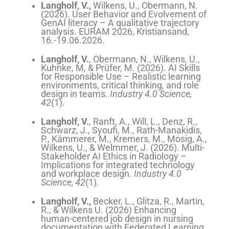
Langholf, V.,
Wilkens, U.,
Obermann, N.
(2026). User Behavior and Evolvement of
GenAI literacy – A qualitative trajectory
analysis. EURAM 2026, Kristiansand,
16.-19.06.2026.
Langholf, V.
, Obermann, N., Wilkens, U.,
Kuhnke, M, & Prüfer, M. (2026).
AI Skills
for Responsible Use – Realistic learning
environments, critical thinking, and role
design in teams.
Industry 4.0 Science,
42
(1).
Langholf, V.
, Ranft, A., Will, L., Denz, R.,
Schwarz, J., Syoufi, M., Rath-Manakidis,
P., Kämmerer, M., Kremers, M., Mosig, A.,
Wilkens, U., & Welmmer, J. (2026).
Multi-
Stakeholder AI Ethics in Radiology –
Implications for integrated technology
and workplace design.
Industry 4.0
Science, 42
(1).
Langholf, V.,
Becker, L., Glitza, R., Martin,
R., & Wilkens U. (2026) Enhancing
human-centered job design in nursing
documentation with Federated Learning