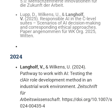
5.0: Menschzentrierte Innovationen für
die Zukunft der Arbeit.
Lupp, D., Wilkens, U., &
Langholf,
V.
(2025). Responsible AI in the C-level
suites – Scenarios of AI decision-making
and corresponding ethical approaches.
Paper angenommen für WK Org. 2025,
Witten.
2024
Langholf, V.,
& Wilkens, U. (2024).
Pathway to work with AI: Testing the
clAIr role development method in an
industrial work environment.
Zeitschrift
für
Arbeitswissenschaft
. https://doi.org/10.1007/
024-00435-4