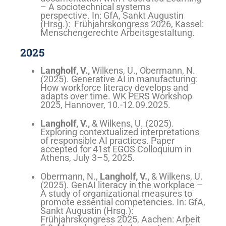
– A sociotechnical systems
perspective.
In: GfA, Sankt Augustin
(Hrsg.): Frühjahrskongress 2026, Kassel:
Menschengerechte Arbeitsgestaltung.
2025
Langholf, V.,
Wilkens, U., Obermann, N.
(2025). Generative AI in manufacturing:
How workforce literacy develops and
adapts over time. WK PERS Workshop
2025, Hannover, 10.-12.09.2025.
Langholf, V.,
& Wilkens, U. (2025).
Exploring contextualized interpretations
of responsible AI practices. Paper
accepted for 41st EGOS Colloquium in
Athens, July 3–5, 2025.
Obermann, N.,
Langholf, V.,
& Wilkens, U.
(2025). GenAI literacy in the workplace –
A study of organizational measures to
promote essential competencies. In: GfA,
Sankt Augustin (Hrsg.):
Frühjahrskongress 2025, Aachen: Arbeit