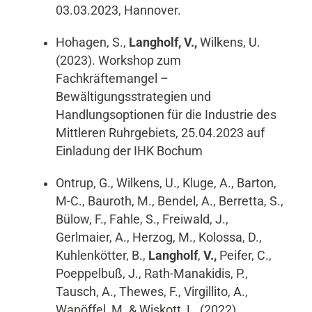
03.03.2023, Hannover.
Hohagen, S.,
Langholf, V.,
Wilkens, U.
(2023). Workshop zum
Fachkräftemangel –
Bewältigungsstrategien und
Handlungsoptionen für die Industrie des
Mittleren Ruhrgebiets, 25.04.2023 auf
Einladung der IHK Bochum
Ontrup, G., Wilkens, U., Kluge, A., Barton,
M-C., Bauroth, M., Bendel, A., Berretta, S.,
Bülow, F., Fahle, S., Freiwald, J.,
Gerlmaier, A., Herzog, M., Kolossa, D.,
Kuhlenkötter, B.,
Langholf
,
V.,
Peifer, C.,
Poeppelbuß, J., Rath-Manakidis, P.,
Tausch, A., Thewes, F., Virgillito, A.,
Wanöffel, M. & Wiskott, L. (2022)
.